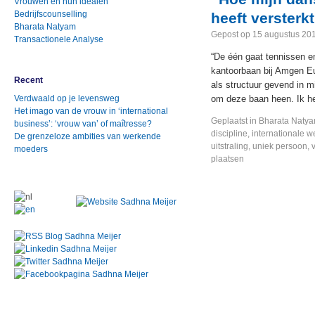
Vrouwen en hun idealen
Bedrijfscounselling
heeft versterkt
Bharata Natyam
Gepost op
15 augustus 20
Transactionele Analyse
“De één gaat tennissen en
kantoorbaan bij Amgen Eu
Recent
als structuur gevend in mi
Verdwaald op je levensweg
om deze baan heen. Ik he
Het imago van de vrouw in ‘international
Geplaatst in
Bharata Naty
business’: ‘vrouw van’ of maîtresse?
discipline
,
internationale 
De grenzeloze ambities van werkende
uitstraling
,
uniek persoon
,
moeders
plaatsen