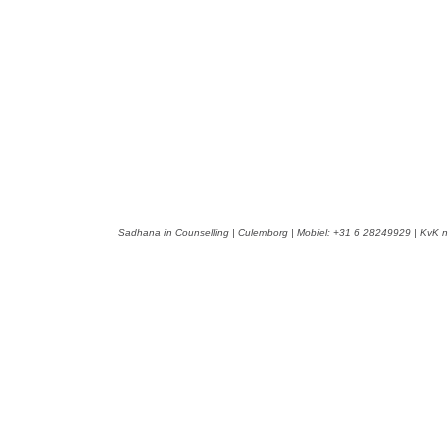
Sadhana in Counselling | Culemborg | Mobiel: +31 6 28249929 | KvK n