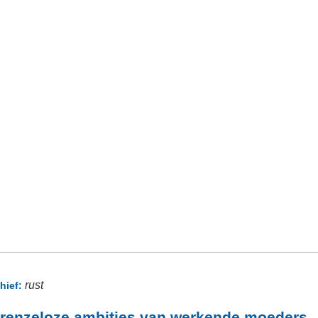
rust
hief:
renzeloze ambities van werkende moeders