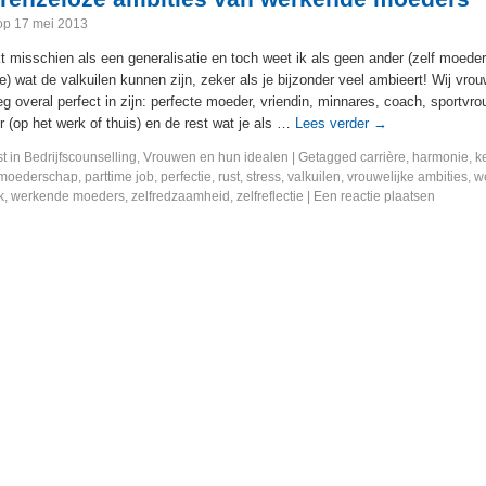
op
17 mei 2013
nkt misschien als een generalisatie en toch weet ik als geen ander (zelf moede
ge) wat de valkuilen kunnen zijn, zeker als je bijzonder veel ambieert! Wij vrou
g overal perfect in zijn: perfecte moeder, vriendin, minnares, coach, sportvro
 (op het werk of thuis) en de rest wat je als …
Lees verder
→
t in
Bedrijfscounselling
,
Vrouwen en hun idealen
|
Getagged
carrière
,
harmonie
,
k
moederschap
,
parttime job
,
perfectie
,
rust
,
stress
,
valkuilen
,
vrouwelijke ambities
,
w
k
,
werkende moeders
,
zelfredzaamheid
,
zelfreflectie
|
Een reactie plaatsen