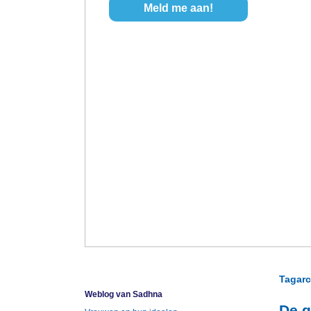
Tagarc
Weblog van Sadhna
De g