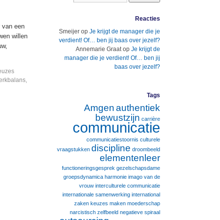
Reacties
r van een
Smeijer
op
Je krijgt de manager die je
wen willen
verdient! Of… ben jij baas over jezelf?
uw,
Annemarie Graat
op
Je krijgt de
manager die je verdient! Of… ben jij
baas over jezelf?
euzes
erkbalans
,
Tags
Amgen
authentiek
bewustzijn
carrière
communicatie
communicatiestoornis
culturele
discipline
vraagstukken
droombeeld
elementenleer
functioneringsgesprek
gezelschapsdame
groepsdynamica
harmonie
imago van de
vrouw
interculturele communicatie
internationale samenwerking
international
zaken
keuzes maken
moederschap
narcistisch zelfbeeld
negatieve spiraal