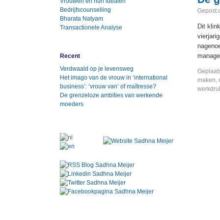
Vrouwen en hun idealen
Bedrijfscounselling
Gepost 
Bharata Natyam
Dit kli
Transactionele Analyse
vierjari
nagenoe
manager
Recent
Verdwaald op je levensweg
Geplaats
Het imago van de vrouw in ‘international
maken
,
business’: ‘vrouw van’ of maîtresse?
werkdru
De grenzeloze ambities van werkende
moeders