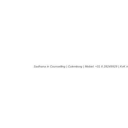
Sadhana in Counselling | Culemborg | Mobiel: +31 6 28249929 | KvK n