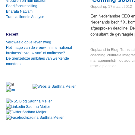
Vrouwen en hun idealen
Bedrijfscounselling
Gepost op
17 maart 2012
Bharata Natyam
Een Nederlandse CEO en e
Transactionele Analyse
Nederlands bedrijf X, kom
afgesproken deadline. De
consultant de gevraagde p
Recent
→
Verdwaald op je levensweg
Het imago van de vrouw in ‘international
Geplaatst in
Blog
,
Transact
business’: ‘vrouw van’ of maîtresse?
coaching
,
culturele integrat
De grenzeloze ambities van werkende
managementstijl
,
outsourc
moeders
reactie plaatsen