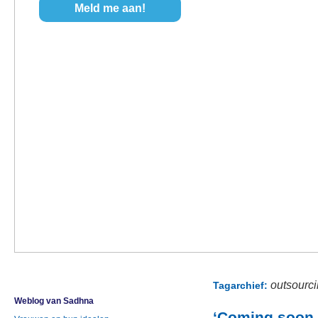
outsourc
Tagarchief:
Weblog van Sadhna
‘Coming soon