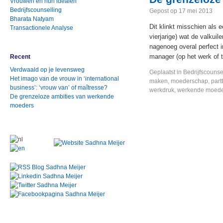
Vrouwen en hun idealen
Bedrijfscounselling
Gepost op
17 mei 2013
Bharata Natyam
Dit klinkt misschien als 
Transactionele Analyse
vierjarige) wat de valkuil
nagenoeg overal perfect i
manager (op het werk of t
Recent
Verdwaald op je levensweg
Geplaatst in
Bedrijfscounse
Het imago van de vrouw in ‘international
maken
,
moederschap
,
part
business’: ‘vrouw van’ of maîtresse?
werkdruk
,
werkende moede
De grenzeloze ambities van werkende
moeders