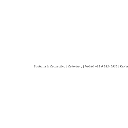
Sadhana in Counselling | Culemborg | Mobiel: +31 6 28249929 | KvK n