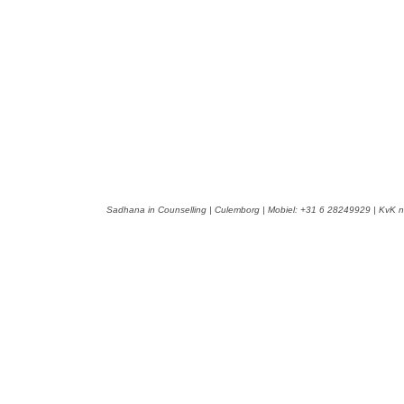
Sadhana in Counselling | Culemborg | Mobiel: +31 6 28249929 | KvK n