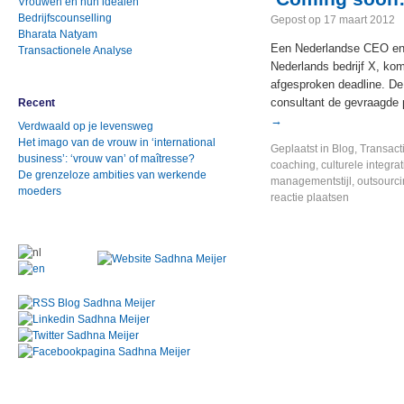
Vrouwen en hun idealen
Bedrijfscounselling
Gepost op
17 maart 2012
Bharata Natyam
Een Nederlandse CEO en e
Transactionele Analyse
Nederlands bedrijf X, kom
afgesproken deadline. De
consultant de gevraagde p
Recent
→
Verdwaald op je levensweg
Het imago van de vrouw in ‘international
Geplaatst in
Blog
,
Transact
business’: ‘vrouw van’ of maîtresse?
coaching
,
culturele integrat
De grenzeloze ambities van werkende
managementstijl
,
outsourc
moeders
reactie plaatsen