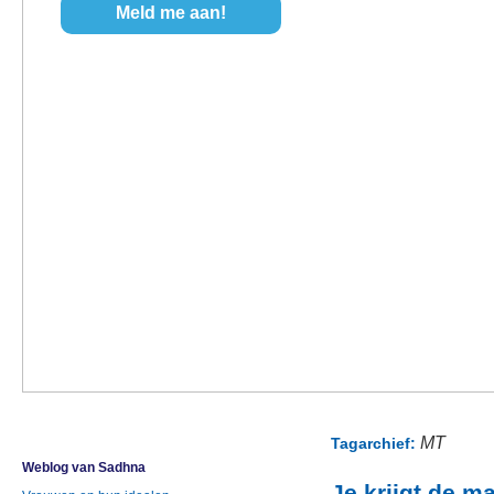
MT
Tagarchief:
Weblog van Sadhna
Je krijgt de m