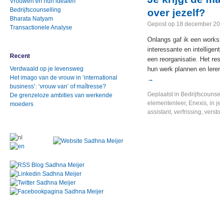
Vrouwen en hun idealen
Bedrijfscounselling
over jezelf?
Bharata Natyam
Gepost op
18 december 2
Transactionele Analyse
Onlangs gaf ik een works
interessante en intellige
Recent
een reorganisatie. Het res
Verdwaald op je levensweg
hun werk plannen en lere
Het imago van de vrouw in ‘international
→
business’: ‘vrouw van’ of maîtresse?
Geplaatst in
Bedrijfscounse
De grenzeloze ambities van werkende
elementenleer
,
Enexis
,
in j
moeders
assistant
,
verfrissing
,
verst