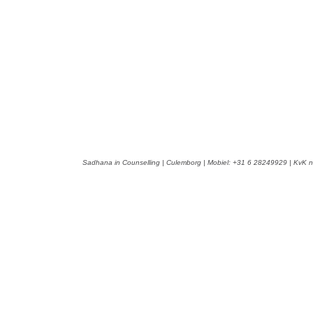
Sadhana in Counselling | Culemborg | Mobiel: +31 6 28249929 | KvK n