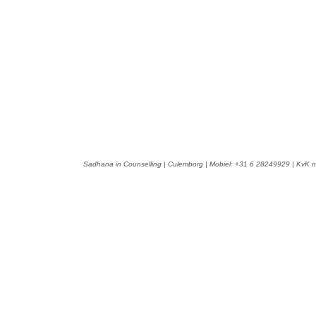
Sadhana in Counselling | Culemborg | Mobiel: +31 6 28249929 | KvK n