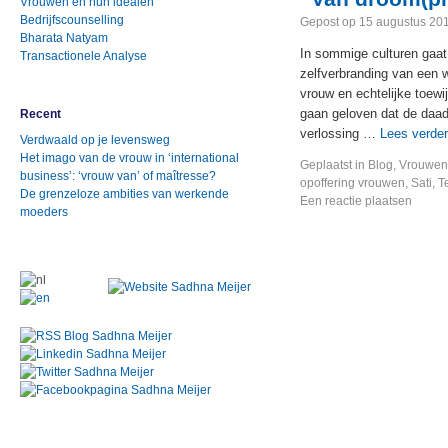
Vrouwen en hun idealen
Bedrijfscounselling
Gepost op
15 augustus 20
Bharata Natyam
In sommige culturen gaat 
Transactionele Analyse
zelfverbranding van een 
vrouw en echtelijke toewi
gaan geloven dat de daad
Recent
verlossing …
Lees verde
Verdwaald op je levensweg
Het imago van de vrouw in ‘international
Geplaatst in
Blog
,
Vrouwen 
business’: ‘vrouw van’ of maîtresse?
opoffering vrouwen
,
Sati
,
T
De grenzeloze ambities van werkende
Een reactie plaatsen
moeders